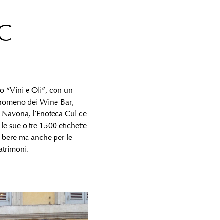
C
io “Vini e Oli”, con un
fenomeno dei Wine-Bar,
za Navona, l’Enoteca Cul de
 le sue oltre 1500 etichette
n bere ma anche per le
atrimoni.