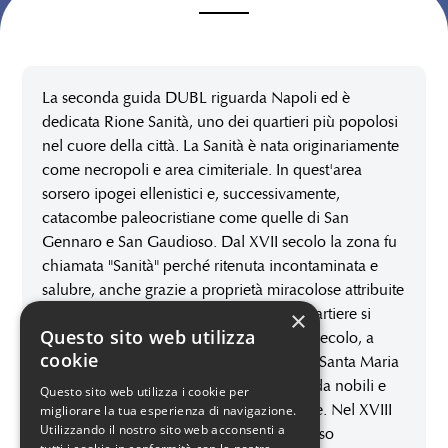
La seconda guida DUBL riguarda Napoli ed è
dedicata Rione Sanità, uno dei quartieri più
popolosi nel cuore della città. La Sanità è nata
originariamente come necropoli e area cimiteriale.
Keyboard shortcuts
Image may be subject to copyright
Terms
In quest'area sorsero ipogei ellenistici e,
successivamente, catacombe paleocristiane come
quelle di San Gennaro e San Gaudioso. Dal XVII
secolo la zona fu chiamata "Sanità" perché ritenuta
incontaminata e salubre, anche grazie a proprietà
miracolose attribuite alla presenza delle tombe dei
×
Questo sito web utilizza
Santi. Il quartiere si sviluppò urbanisticamente solo
cookie
dal XVII secolo, a partire dalla costruzione della
Basilica di Santa Maria della Sanità, diventando
Questo sito web utilizza i cookie per
l'area prescelta da nobili e borghesi napoletani per
migliorare la tua esperienza di navigazione.
Utilizzando il nostro sito web acconsenti a
le proprie dimore. Nel XVIII secolo le sue strade