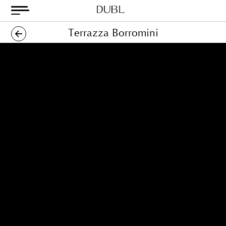
Skip
to
content
Dubl
Metodo
Terrazza Borromini
Classico