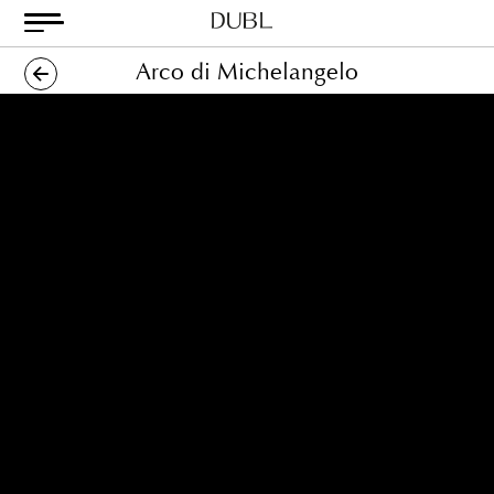
Skip
to
content
Dubl
Metodo
Arco di Michelangelo
Classico