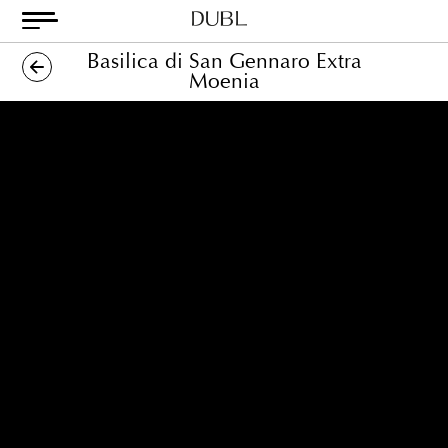
Skip
to
Basilica di San Gennaro Extra
content
Dubl
Metodo
Moenia
Classico