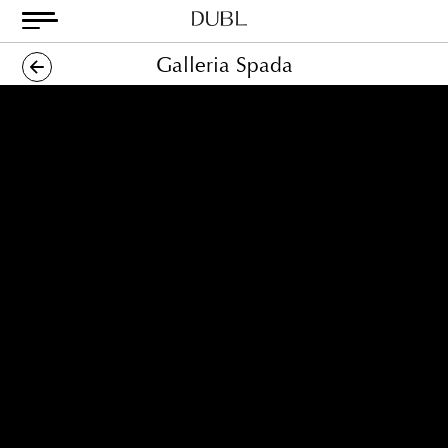
Skip
to
content
Dubl
Metodo
Galleria Spada
Classico