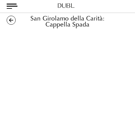
Skip
to
San Girolamo della Carità:
content
Dubl
Metodo
Cappella Spada
Classico