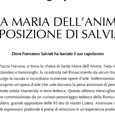
A MARIA DELL’ANIM
POSIZIONE DI SALVI
Dove Francesco Salviati ha lasciato il suo capolavoro
 Piazza Navona, si trova la chiesa di Santa Maria dell’Anima. Nata
 olandesi e fiamminghi, fu ricostruita nel Rinascimento da alcuni tra 
ungo la navata si incontrano numerose opere d’arte. Soffermiamoci 
er scoprire un’opera d’arte che vale davvero la pena ammirare di pe
omato artista Manierista in terra tedesca. Questo affresco meraviglio
enne commissionato da un curioso personaggio tedesco della Roma d
ern, grande oppositore delle 95 tesi di Martin Lutero. Ammirare i d
dalle espressioni profonde e piene di emozioni è un’esperienza pro